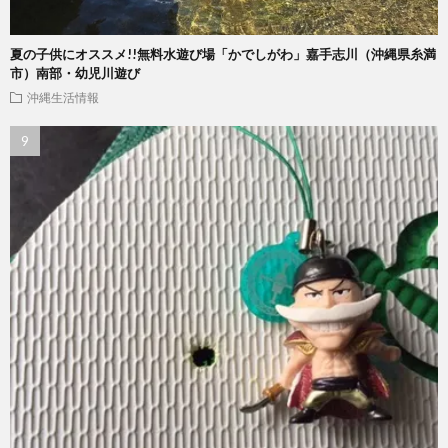
夏の子供にオススメ!!無料水遊び場「かでしがわ」嘉手志川（沖縄県糸満
市）南部・幼児川遊び
沖縄生活情報