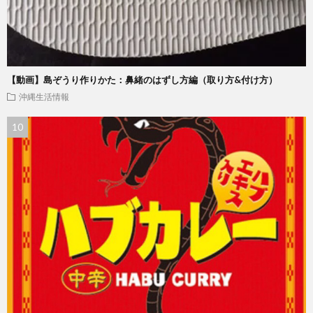
【動画】島ぞうり作りかた：鼻緒のはずし方編（取り方&付け方）
沖縄生活情報