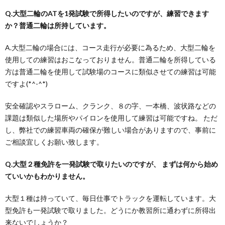
Q.大型二輪のATを1発試験で所得したいのですが、練習できます
か？普通二輪は所持しています。
A.大型二輪の場合には、コース走行が必要に為るため、大型二輪を
使用しての練習はおこなっておりません。普通二輪を所得している
方は普通二輪を使用して試験場のコースに類似させての練習は可能
ですよ(*^-^*)
安全確認やスラローム、クランク、８の字、一本橋、波状路などの
課題は類似した場所やパイロンを使用して練習は可能ですね。 ただ
し、弊社での練習車両の確保が難しい場合がありますので、事前に
ご相談宜しくお願い致します。
Q.大型２種免許を一発試験で取りたいのですが、 まずは何から始め
ていいかもわかりません。
大型１種は持っていて、毎日仕事でトラックを運転しています。大
型免許も一発試験で取りました。どうにか教習所に通わずに所得出
来ないでしょうか？