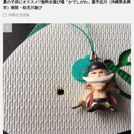
夏の子供にオススメ!!無料水遊び場「かでしがわ」嘉手志川（沖縄県糸満
市）南部・幼児川遊び
沖縄生活情報