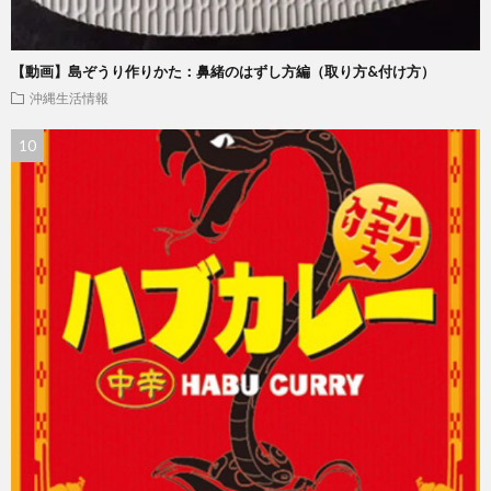
【動画】島ぞうり作りかた：鼻緒のはずし方編（取り方&付け方）
沖縄生活情報