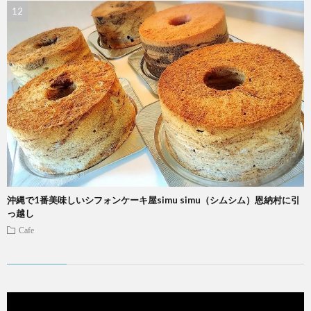
沖縄で1番美味しいシフォンケーキ屋simu simu（シムシム）恩納村に引
っ越し
Cafe
動
画