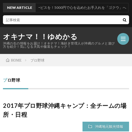
ビスを！5000円で心を込めたお手入れを「ゴクウ」へ
NEW ARTICLE
オキナマ！！ゆめかる
沖縄の生の情報をお届け！オキナマ！海好き管理人が沖縄のグルメと遊び
方を紹介！気になる天気や服装もチェック！
プロ野球
HOME
サ
プロ野球
イ
ト
2017年プロ野球沖縄キャンプ：全チームの場
所・日程
マ
沖縄地元観光情報