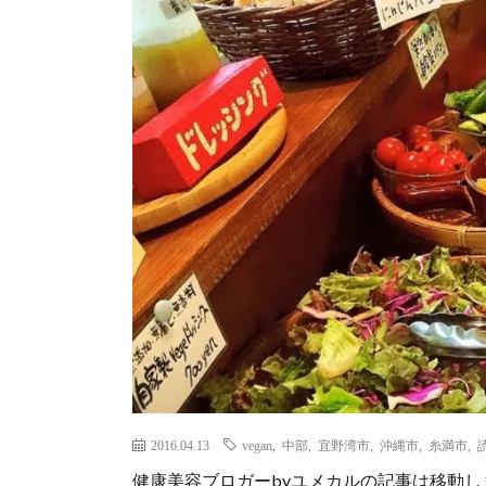
2016.04.13
vegan
,
中部
,
宜野湾市
,
沖縄市
,
糸満市
,
健康美容ブロガーbyユメカルの記事は移動