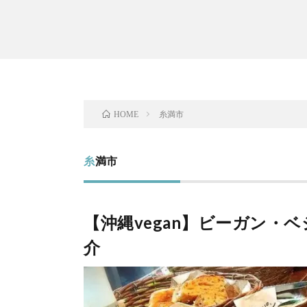
糸満市
HOME
糸満市
【沖縄vegan】ビーガン・
介