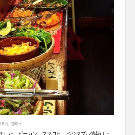
読谷村
,
那覇市
しました。ビーガン、マクロビ、ベジタブル情報は下