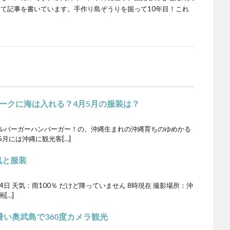
て記事を書いています。手作り島ぞうりを掘って10年目！これ
ークに海は入れる？4月5月の服装は？
ルバーガーハンバーガー！の、沖縄生まれの沖縄育ちのゆめかる
5月には沖縄に観光客[…]
気と服装
4日 天気：雨100％ だけど降っていません 8時現在 撮影場所：沖
[…]
い奥武島で360度カメラ観光