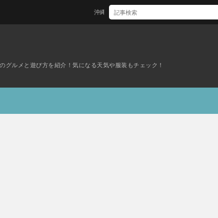
沖縄で安心のお墓掃除代行サービスを！5000円で心を込めた
のグルメと遊び方を紹介！気になる天気や服装もチェック！