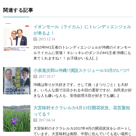
関連する記事
イオンモール（ライカム）にトレンディエンジェル
が来るよ！
2015.12.14
2015年M1王者のトレンディエンジェルが沖縄のイオンモー
ルライカムに登場！ キレッキレのダンスのM1王者 沖縄にも
来てくれますね！！ お子様がいる人[…]
小泉進次郎in沖縄!!演説スケジュール10月のいつ??
2017.10.17
沖縄は祭りが大好きです。そして政（まつりごと）も大好
き。いろんな面で注目される今回の選挙ですが、自民党が好
きな人も嫌いな人も、安倍総理大臣が好きでも嫌[…]
大宜味村オクラレルカ4月13日開花状況、花言葉知
ってる？
2017.04.14
大宜味村のオクラレルカ2017年4月の開花状況をレポートし
ています。大宜味村は南部、中部に住んでいても近い場所じ