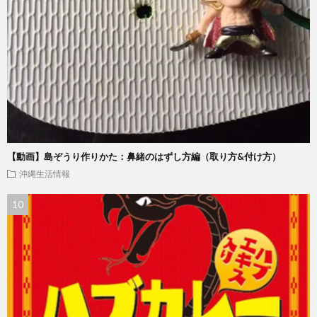
【動画】島ぞうり作りかた：鼻緒のはずし方編（取り方&付け方）
沖縄生活情報