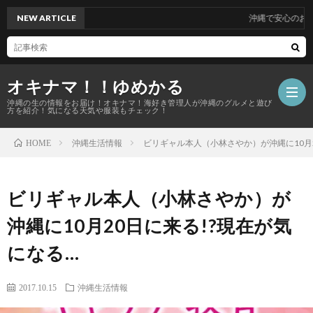
NEW ARTICLE
沖縄で安心のお墓掃除代行サービスを
オキナマ！！ゆめかる
沖縄の生の情報をお届け！オキナマ！海好き管理人が沖縄のグルメと遊び
方を紹介！気になる天気や服装もチェック！
沖縄生活情報
ビリギャル本人（小林さやか）が沖縄に10月20
HOME
サ
ビリギャル本人（小林さやか）が
イ
沖縄に10月20日に来る!?現在が気
ト
になる…
マ
2017.10.15
沖縄生活情報