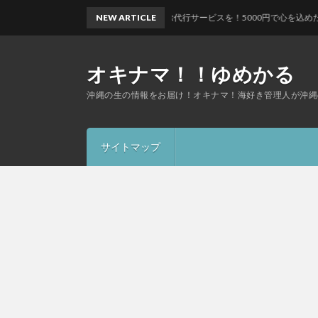
沖縄で安心のお墓掃除代行サービスを！5000円で心を込めたお手入れを「ゴクウ
NEW ARTICLE
オキナマ！！ゆめかる
沖縄の生の情報をお届け！オキナマ！海好き管理人が沖縄
サイトマップ