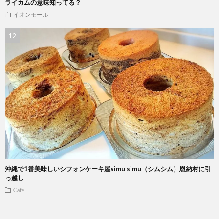
ライカムの意味知ってる？
イオンモール
沖縄で1番美味しいシフォンケーキ屋simu simu（シムシム）恩納村に引
っ越し
Cafe