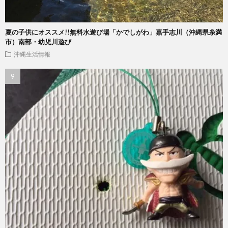
夏の子供にオススメ!!無料水遊び場「かでしがわ」嘉手志川（沖縄県糸満
市）南部・幼児川遊び
沖縄生活情報