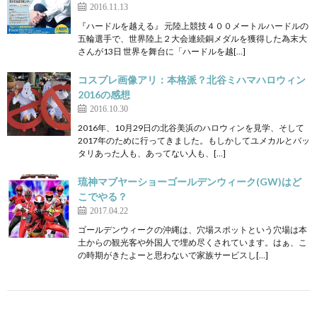
2016.11.13
『ハードルを越える』 元陸上競技４００メートルハードルの
五輪選手で、世界陸上２大会連続銅メダルを獲得した為末大
さんが13日 世界を舞台に「ハードルを越[…]
コスプレ画像アリ：本格派？北谷ミハマハロウィン
2016の感想
2016.10.30
2016年、10月29日の北谷美浜のハロウィンを見学、そして
2017年のために行ってきました。もしかしてユメカルとバッ
タリあった人も、あってない人も、[…]
琉神マブヤーショーゴールデンウィーク(GW)はど
こでやる？
2017.04.22
ゴールデンウィークの沖縄は、穴場スポットという穴場は本
土からの観光客や外国人で埋め尽くされています。はぁ、こ
の時期がきたよーと思わないで家族サービスし[…]