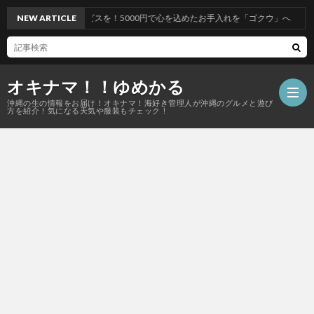
ビスを！5000円で心を込めたお手入れを「ゴクウ」へ
NEW ARTICLE
オキナマ！！ゆめかる
沖縄の生の情報をお届け！オキナマ！海好き管理人が沖縄のグルメと遊び
方を紹介！気になる天気や服装もチェック！
サ
イ
ト
マ