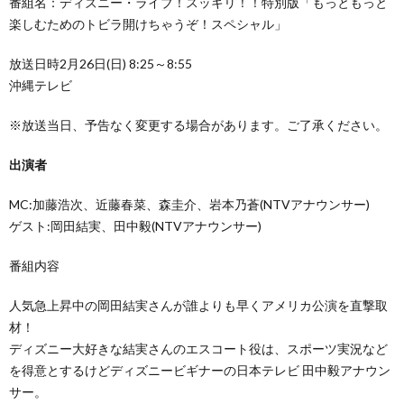
番組名：ディズニー・ライブ！スッキリ！！特別版「もっともっと
楽しむためのトビラ開けちゃうぞ！スペシャル」
放送日時2月26日(日) 8:25～8:55
沖縄テレビ
※放送当日、予告なく変更する場合があります。ご了承ください。
出演者
MC:加藤浩次、近藤春菜、森圭介、岩本乃蒼(NTVアナウンサー)
ゲスト:岡田結実、田中毅(NTVアナウンサー)
番組内容
人気急上昇中の岡田結実さんが誰よりも早くアメリカ公演を直撃取
材！
ディズニー大好きな結実さんのエスコート役は、スポーツ実況など
を得意とするけどディズニービギナーの日本テレビ 田中毅アナウン
サー。