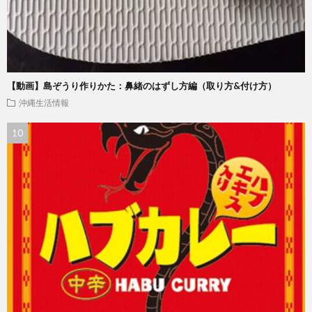
【動画】島ぞうり作りかた：鼻緒のはずし方編（取り方&付け方）
沖縄生活情報