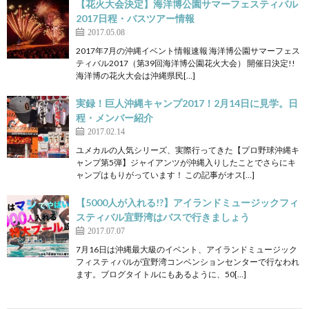
【花火大会決定】海洋博公園サマーフェスティバル
2017日程・バスツアー情報
2017.05.08
2017年7月の沖縄イベント情報速報 海洋博公園サマーフェス
ティバル2017（第39回海洋博公園花火大会） 開催日決定!!
海洋博の花火大会は沖縄県民[…]
実録！巨人沖縄キャンプ2017！2月14日に見学。日
程・メンバー紹介
2017.02.14
ユメカルの人気シリーズ、実際行ってきた【プロ野球沖縄キ
ャンプ第5弾】ジャイアンツが沖縄入りしたことでさらにキ
ャンプはもりがっています！ この記事がオス[…]
【5000人が入れる!?】アイランドミュージックフィ
スティバル宜野湾はバスで行きましょう
2017.07.07
7月16日は沖縄最大級のイベント、アイランドミュージック
フィスティバルが宜野湾コンベンションセンターで行なわれ
ます。ブログタイトルにもあるように、50[…]