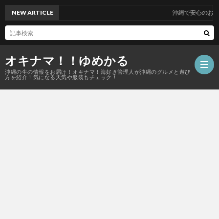
NEW ARTICLE
沖縄で安心のお墓掃除代行サービスを！5
オキナマ！！ゆめかる
沖縄の生の情報をお届け！オキナマ！海好き管理人が沖縄のグルメと遊び
方を紹介！気になる天気や服装もチェック！
サ
イ
ト
マ