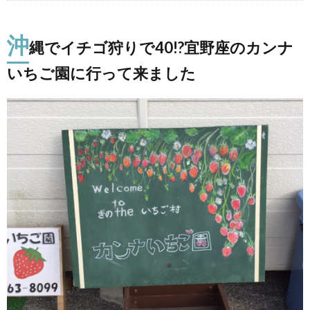
沖
縄でイチゴ狩りで40!?宜野座のカンナ
いちご園に行って来ました