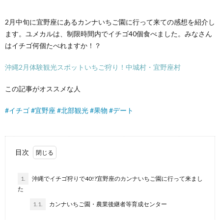
2月中旬に宜野座にあるカンナいちご園に行って来ての感想を紹介し
ます。ユメカルは、制限時間内でイチゴ40個食べました。みなさん
はイチゴ何個たべれますか！？
沖縄2月体験観光スポットいちご狩り！中城村・宜野座村
この記事がオススメな人
#
イチゴ
#
宜野座
#
北部観光
#
果物
#
デート
目次
1.
沖縄でイチゴ狩りで40!?宜野座のカンナいちご園に行って来まし
た
1.1.
カンナいちご園・農業後継者等育成センター