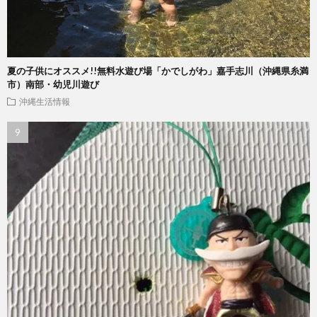
夏の子供にオススメ!!無料水遊び場「かでしがわ」嘉手志川（沖縄県糸満
市）南部・幼児川遊び
沖縄生活情報