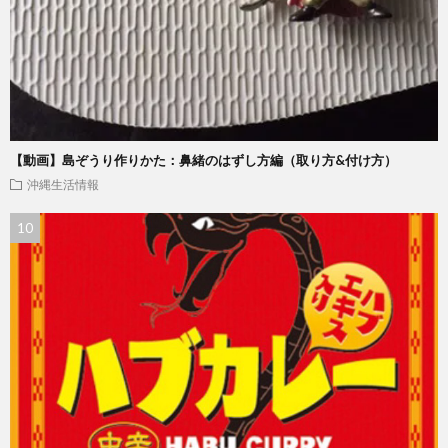
【動画】島ぞうり作りかた：鼻緒のはずし方編（取り方&付け方）
沖縄生活情報