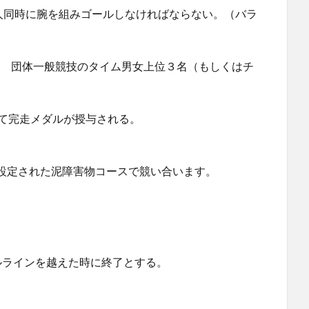
3人同時に腕を組みゴールしなければならない。（バラ
0Km 団体一般競技のタイム男女上位３名（もしくはチ
して完走メダルが授与される。
設定された泥障害物コースで競い合います。
。
ルラインを越えた時に終了とする。