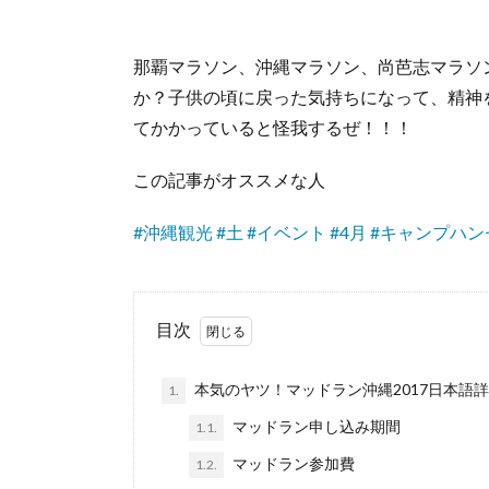
那覇マラソン、沖縄マラソン、尚芭志マラソン
か？子供の頃に戻った気持ちになって、精神
てかかっていると怪我するぜ！！！
この記事がオススメな人
#
沖縄観光
#
土
#
イベント
#
4月
#
キャンプハン
目次
本気のヤツ！マッドラン沖縄2017日本語
1.
マッドラン申し込み期間
1.1.
マッドラン参加費
1.2.