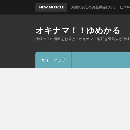
NEW ARTICLE
沖縄で安心のお墓掃除代行サービスを！5000円で心を
オキナマ！！ゆめかる
沖縄の生の情報をお届け！オキナマ！海好き管理人が沖縄
サイトマップ