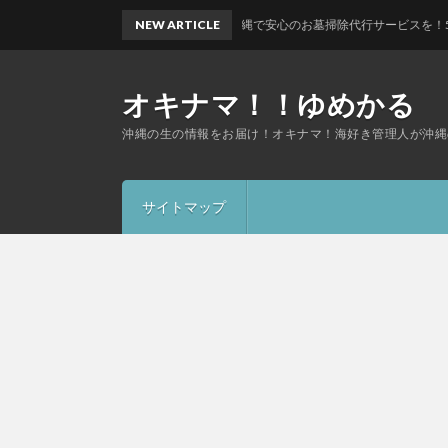
沖縄で安心のお墓掃除代行サービスを！5000円で心を込
NEW ARTICLE
オキナマ！！ゆめかる
沖縄の生の情報をお届け！オキナマ！海好き管理人が沖縄
サイトマップ