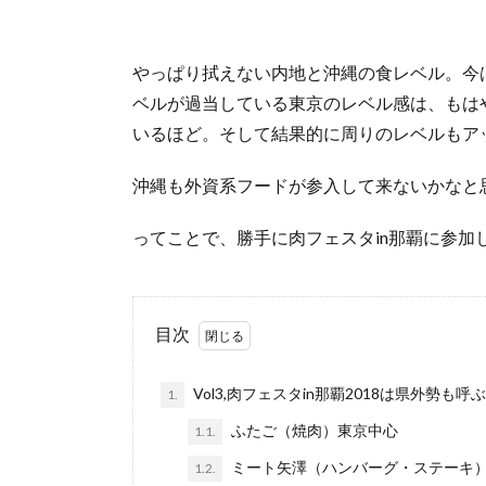
やっぱり拭えない内地と沖縄の食レベル。今
ベルが過当している東京のレベル感は、もは
いるほど。そして結果的に周りのレベルもア
沖縄も外資系フードが参入して来ないかなと
ってことで、勝手に肉フェスタin那覇に参
目次
Vol3,肉フェスタin那覇2018は県外勢も呼ぶ
1.
ふたご（焼肉）東京中心
1.1.
ミート矢澤（ハンバーグ・ステーキ
1.2.