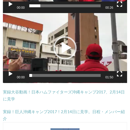
00:00
00:26
動
画
プ
レ
ー
ヤ
ー
00:00
01:50
実録大谷動画！日本ハムファイターズ沖縄キャンプ2017、2月14日
に見学
実録！巨人沖縄キャンプ2017！2月14日に見学。日程・メンバー紹
介