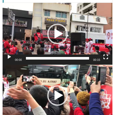
動
画
プ
レ
ー
ヤ
ー
00:00
00:15
動
画
プ
レ
ー
ヤ
ー