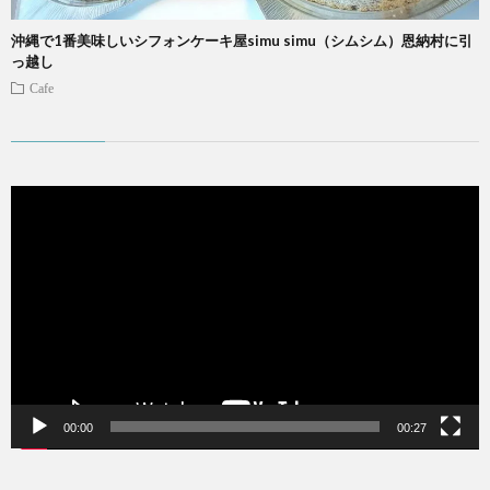
沖縄で1番美味しいシフォンケーキ屋simu simu（シムシム）恩納村に引
っ越し
Cafe
動
画
プ
レ
ー
ヤ
ー
00:00
00:27