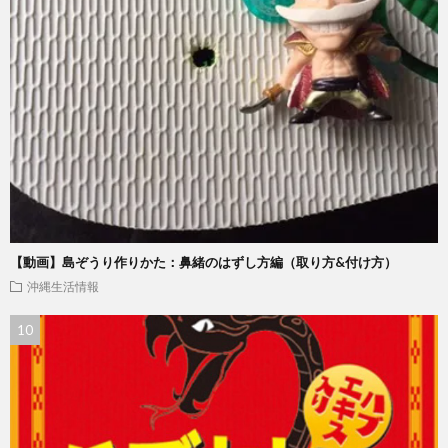
【動画】島ぞうり作りかた：鼻緒のはずし方編（取り方&付け方）
沖縄生活情報