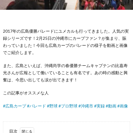
2017年の広島優勝パレードにユメカルも行ってきました。人気の実
録シリーズです！2月25日の沖縄市にカープファン？が集まり、賑
わっていました！今回も広島カープのパレードの様子を動画と画像
でご紹介します。
また、広島といえば、沖縄尚学の春優勝チームキャプテンの比嘉寿
光さんが広報として働いていることも有名です。あの時の感動と興
奮は、今思い出しても涙が出てきます！
この記事がオススメな人
#
広島カープ
#
パレード
#
野球
#
プロ野球
#
沖縄市
#
実録
#
動画
#
画像
目次