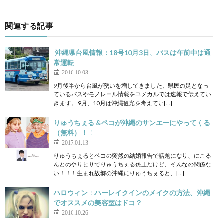
関連する記事
沖縄県台風情報：18号10月3日、バスは午前中は通
常運転
2016.10.03
9月後半から台風が勢いを増してきました。県民の足となっ
ているバスやモノレール情報をユメカルでは速報で伝えてい
きます。 9月、10月は沖縄観光を考えてい[…]
りゅうちぇる &ペコが沖縄のサンエーにやってくる
（無料）！！
2017.01.13
りゅうちぇるとペコの突然の結婚報告で話題になり、にこる
んとのやりとりでりゅうちぇる炎上だけど、そんなの関係な
い！！！生まれ故郷の沖縄にりゅうちぇると、[…]
ハロウィン：ハーレイクインのメイクの方法、沖縄
でオススメの美容室はドコ？
2016.10.26