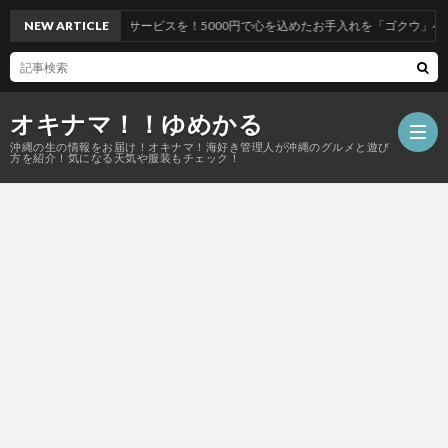
ビスを！5000円で心を込めたお手入れを「ゴクウ」へ
NEW ARTICLE
オキナマ！！ゆめかる
沖縄の生の情報をお届け！オキナマ！海好き管理人が沖縄のグルメと遊び
方を紹介！気になる天気や服装もチェック！
サ
イ
ト
マ