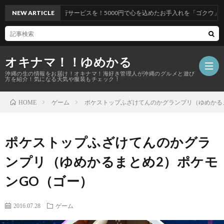
ービスを！5000円で心を込めたお手入れを「ゴクウ」へ
NEW ARTICLE
オキナマ！！ゆめかる
沖縄の生の情報をお届け！オキナマ！海好き管理人が沖縄のグルメと遊び
方を紹介！気になる天気や服装もチェック！
ゲーム
ポケストップふざけてんのかグランプリ（ゆめかる
HOME
サ
ポケストップふざけてんのかグラ
イ
ンプリ（ゆめかるまとめ2）ポケモ
ト
ンGO（ゴー）
マ
2016.07.28
ゲーム