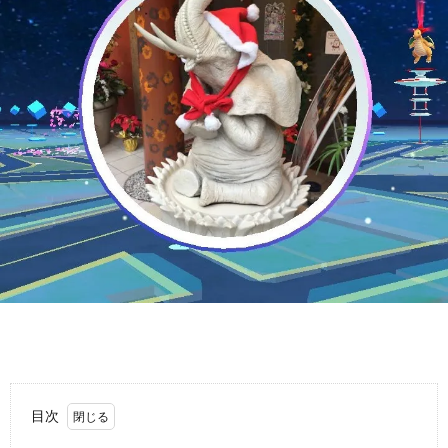
ッ
プ
目次