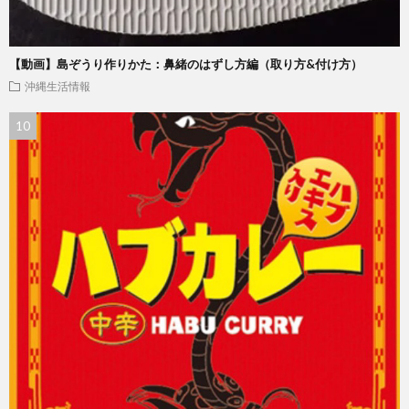
【動画】島ぞうり作りかた：鼻緒のはずし方編（取り方&付け方）
沖縄生活情報