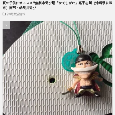
夏の子供にオススメ!!無料水遊び場「かでしがわ」嘉手志川（沖縄県糸満
市）南部・幼児川遊び
沖縄生活情報