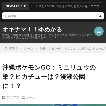
ビスを！5000円で心を込めたお手入れを「ゴクウ」へ
NEW ARTICLE
オキナマ！！ゆめかる
沖縄の生の情報をお届け！オキナマ！海好き管理人が沖縄のグルメと遊び
方を紹介！気になる天気や服装もチェック！
ゲーム
沖縄ポケモンGO：ミニリュウの巣？ピカチューは
HOME
サ
沖縄ポケモンGO：ミニリュウの
イ
巣？ピカチューは？漫湖公園
ト
に！？
マ
2016.07.29
ゲーム