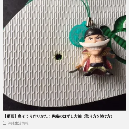
【動画】島ぞうり作りかた：鼻緒のはずし方編（取り方&付け方）
沖縄生活情報