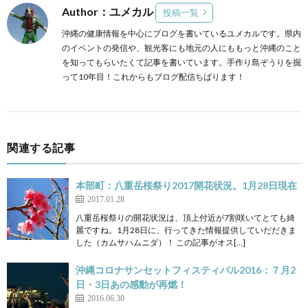
Author：ユメカル
投稿一覧
沖縄の健康情報を中心にブログを書いているユメカルです。県内
のイベントの発信や、観光客にも地元の人にももっと沖縄のこと
を知ってもらいたくて記事を書いています。手作り島ぞうりを掘
って10年目！これからもブログ配信ちばります！
関連する記事
本部町：八重岳桜祭り2017開花状況。1月28日現在
2017.01.28
八重岳桜祭りの開花状況は、頂上付近が7割咲いてとても綺
麗ですね。1月28日に、行ってきた情報提供していだだきま
した（カムサハムニダ）！ この記事がオス[…]
沖縄コロナサンセットフィスティバル2016：７月2
日・3日あの感動が再燃！
2016.06.30