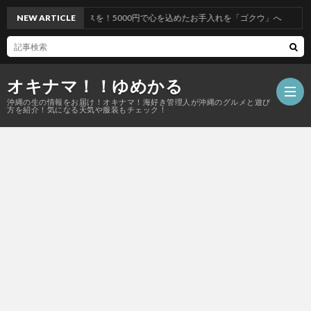
ビスを！5000円で心を込めたお手入れを「ゴクウ」へ
NEW ARTICLE
オキナマ！！ゆめかる
沖縄の生の情報をお届け！オキナマ！海好き管理人が沖縄のグルメと遊び
方を紹介！気になる天気や服装もチェック！
サ
イ
ト
マ