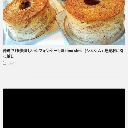
沖縄で1番美味しいシフォンケーキ屋simu simu（シムシム）恩納村に引
っ越し
Cafe
動
画
プ
レ
ー
ヤ
ー