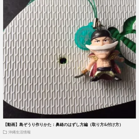
【動画】島ぞうり作りかた：鼻緒のはずし方編（取り方&付け方）
沖縄生活情報