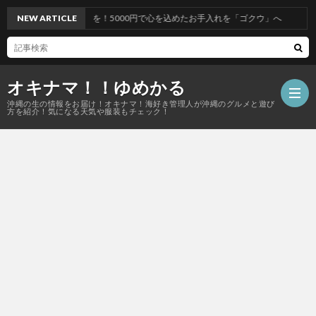
5000円で心を込めたお手入れを「ゴクウ」へ
NEW ARTICLE
オキナマ！！ゆめかる
沖縄の生の情報をお届け！オキナマ！海好き管理人が沖縄のグルメと遊び
方を紹介！気になる天気や服装もチェック！
サ
イ
ト
マ