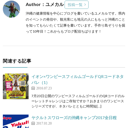
Author：ユメカル
投稿一覧
沖縄の健康情報を中心にブログを書いているユメカルです。県内
のイベントの発信や、観光客にも地元の人にももっと沖縄のこと
を知ってもらいたくて記事を書いています。手作り島ぞうりを掘
って10年目！これからもブログ配信ちばります！
関連する記事
イオン×ワンピースフィルムゴールドQRコードネタ
バレ（1）
2016.07.23
7月23日公開のワンピースフィルムゴールドのQRコードのル
ーレットチャレンジはご存知ですか？おきまりのワンピース
シリーズですが、ネタバレとともに時間短[…]
ヤクルトスワローズの沖縄キャンプ2017全日程
2017.01.20