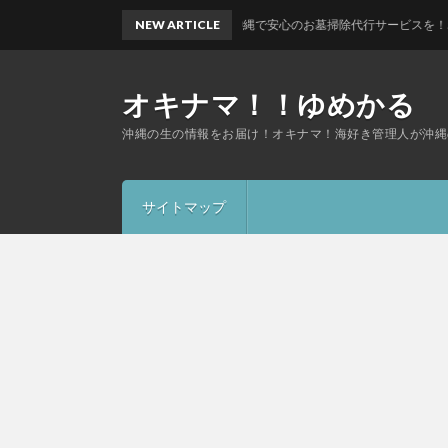
沖縄で安心のお墓掃除代行サービスを！5000円で心を込め
NEW ARTICLE
オキナマ！！ゆめかる
沖縄の生の情報をお届け！オキナマ！海好き管理人が沖縄
サイトマップ